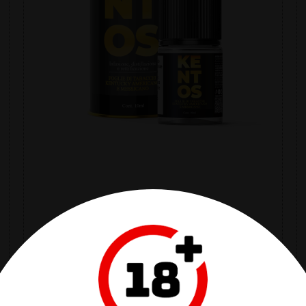
0
KENTOS 10/20
6,79 €
Selezionare L'opzione