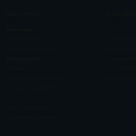
MARCLABO SRL
MARCLABO 
Sede Legale:
Via G. Belzoni, 180
28, Rue Amede
PADOVA - CAP 35121 (PD)
06300 NICE -F
Sede Operativa :
Siren:88861701
Via Padana 32,
P. IVA : IT 039
Sant'Angelo di Piove di Sacco
info@marclabo
PADOVA - CAP 35020 (PD)
P. IVA : IT05654180289
DEPOSITO ADM n. PDPLI0011