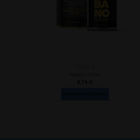
0
HABANO 10/30
8,79 €
Selezionare L'opzione