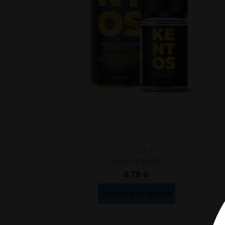
0
KENTOS 10/30
8,79 €
Selezionare L'opzione