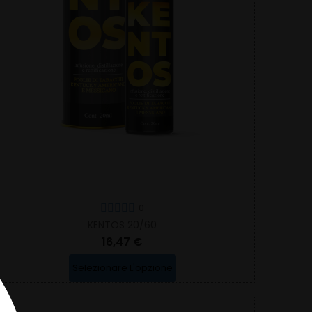
0
KENTOS 20/60
16,47 €
Selezionare L'opzione