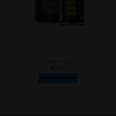
0
HABANO 10/20
6,79 €
Selezionare L'opzione
1
2
Successivo