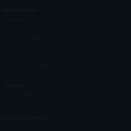
PADOVA - CAP 35121 (PD)
Sede Operativa :
Via Padana 32,
Sant'Angelo di Piove di Sacco
PADOVA - CAP 35020 (PD)
P. IVA : IT05654180289
DEPOSITO ADM n. PDPLI0011
CONTATTI:
info@marclabo.com
Servizio clienti whatsapp: +39 3279765598
MARCLABO FRANCE