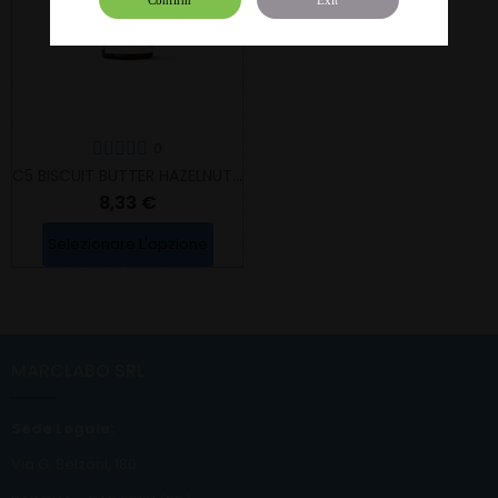
0
C5 BISCUIT BUTTER HAZELNUT - AROMI CONCENTRATI
8,33 €
Selezionare L'opzione
MARCLABO SRL
Sede Legale:
Via G. Belzoni, 180