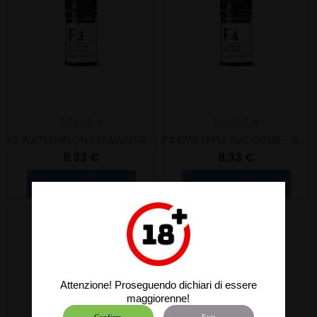
0
0
F3 WATERMELON STRAWBERRY - AROMA CONCENTRATO
F4 KIWI APPLE SMOOTHIE - AROMA CONCENTRATO
8,33 €
8,33 €
Selezionare L'opzione
Selezionare L'opzione
Attenzione! Proseguendo dichiari di essere
maggiorenne!
Confirm
Exit