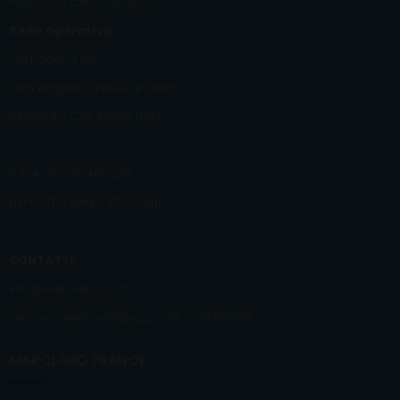
PADOVA - CAP 35121 (PD)
Sede Operativa :
Via Padana 32,
Sant'Angelo di Piove di Sacco
PADOVA - CAP 35020 (PD)
P. IVA : IT05654180289
DEPOSITO ADM n. PDPLI0011
CONTATTI:
info@marclabo.com
Servizio clienti whatsapp: +39 3279765598
MARCLABO FRANCE