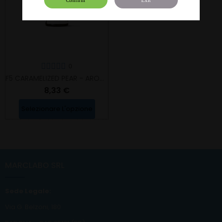
0
F5 CARAMELIZED PEAR - AROMA CONCENTRATO
8,33 €
Selezionare L'opzione
MARCLABO SRL
Sede Legale:
Via G. Belzoni, 180