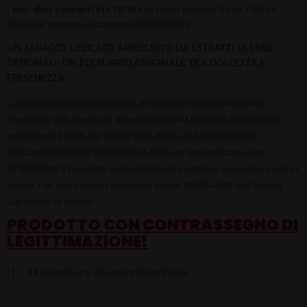
l mini shot concentrato 10/30
è un'aroma concentrato da 10ml da
diluire per ottenere un contenuto finale di 30ml.
UN TABACCO DELICATO ARRICCHITO DA ESTRATTI DI ERBE
OFFICINALI: UN EQUILIBRIO ORIGINALE TRA DOLCEZZA E
FRESCHEZZA.
L'acquisto di questo prodotto è vincolato alla verifica della
maggiore età come da disposizioni dei Monopoli di Stato nel
direttoriale 83685 del 18/03/2021. INVIA UNA FOTO CON IL
DOCUMENTO FRONTE/RETRO VIA MAIL info@marclabo.com.
ATTENZIONE:Il prodotto può contenere sostanze pericolose per la
salute. Per info chiama il numero verde 800554088 dell’Istituto
Superiore di Sanità.
PRODOTTO CON CONTRASSEGNO DI
LEGITTIMAZIONE!
23
people are viewing this right now