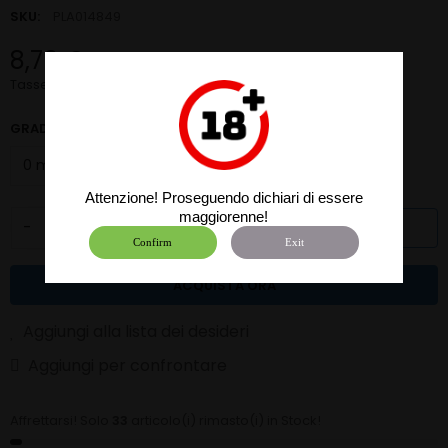
SKU:
PLA014849
8,79 €
Tasse incluse
GRADAZIONE NICOTINA:
0 mg ml
Attenzione! Proseguendo dichiari di essere
maggiorenne!
-
+
AGGIUNGI AL CARRELLO
Confirm
Exit
ACQUISTA ORA
Aggiungi alla lista dei desideri
Aggiungi per confrontare
Affrettarsi! Solo
33
articolo(i) rimasto(i) in Stock!