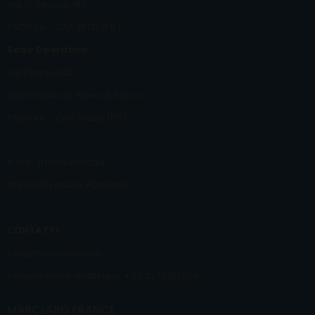
Via G. Belzoni, 180
PADOVA - CAP 35121 (PD)
Sede Operativa :
Via Padana 32,
Sant'Angelo di Piove di Sacco
PADOVA - CAP 35020 (PD)
P. IVA : IT05654180289
DEPOSITO ADM n. PDPLI0011
CONTATTI:
info@marclabo.com
Servizio clienti whatsapp: +39 3279765598
MARCLABO FRANCE