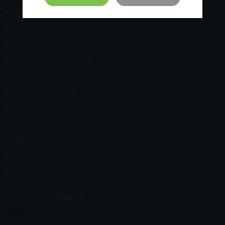
Sede Operativa :
Via Padana 32,
Sant'Angelo di Piove di Sacco
PADOVA - CAP 35020 (PD)
P. IVA : IT05654180289
DEPOSITO ADM n. PDPLI0011
CONTATTI:
info@marclabo.com
Servizio clienti whatsapp: +39 3279765598
MARCLABO FRANCE