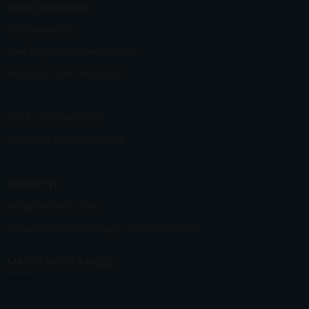
Sede Operativa :
Via Padana 32,
Sant'Angelo di Piove di Sacco
PADOVA - CAP 35020 (PD)
P. IVA : IT05654180289
DEPOSITO ADM n. PDPLI0011
CONTATTI:
info@marclabo.com
Servizio clienti whatsapp: +39 3279765598
MARCLABO FRANCE