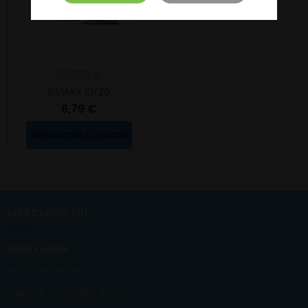
0
BASMIX 10/20
6,79 €
Selezionare L'opzione
MARCLABO SRL
Sede Legale:
Via G. Belzoni, 180
PADOVA - CAP 35121 (PD)