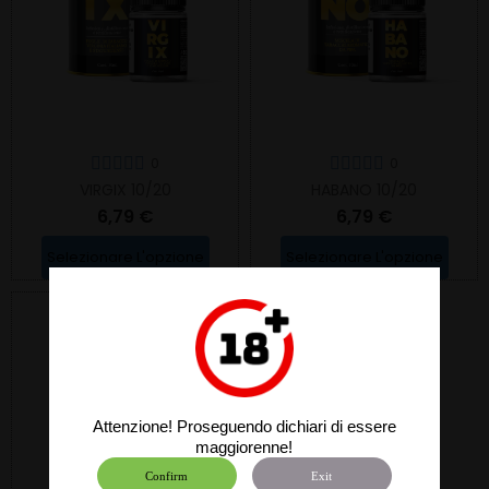
0
0
VIRGIX 10/20
HABANO 10/20
6,79 €
6,79 €
Selezionare L'opzione
Selezionare L'opzione
Attenzione! Proseguendo dichiari di essere
maggiorenne!
Confirm
Exit