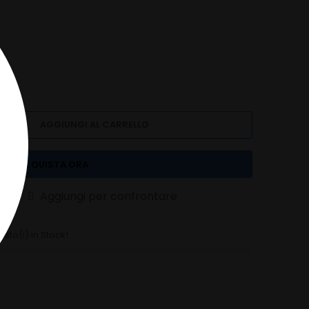
l
AGGIUNGI AL CARRELLO
ACQUISTA ORA
deri
Aggiungi per confrontare
asto(i) in Stock!