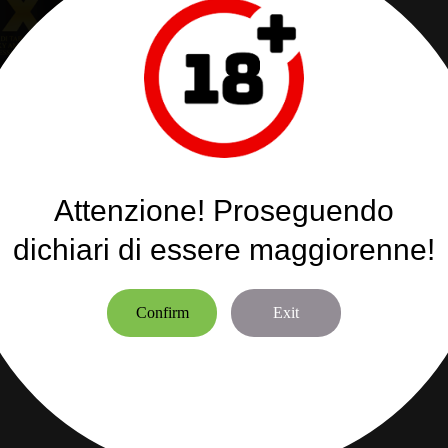
8,79 €
Tasse incluse
GRADAZIONE NICOTINA:
0 mg m
-
+
Attenzione! Proseguendo
dichiari di essere maggiorenne!
Aggiungi alla lista dei desi
Confirm
Exit
Affrettarsi! Solo
50
articolo(i) rim