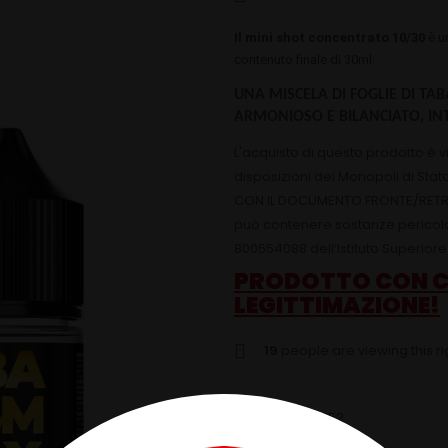
Il mini shot concentrato 10/30
è u
contenuto finale di 30ml.
UNA MISCELA DI FOGLIE DI TA
ARMONIOSO E BILANCIATO, IN
L'acquisto di questo prodotto è 
disposizioni dei Monopoli di Stat
CON IL DOCUMENTO FRONTE/RETRO
può contenere sostanze pericolos
800554088 dell’Istituto Superiore 
PRODOTTO CON C
LEGITTIMAZIONE!
19
people are viewing this r
SKU:
PLA014852