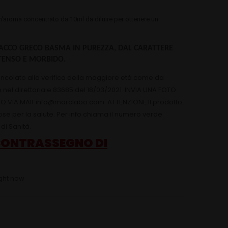
n'aroma concentrato da 10ml da diluire per ottenere un
BACCO GRECO BASMA IN PUREZZA, DAL CARATTERE
TENSO E MORBIDO.
vincolato alla verifica della maggiore età come da
o nel direttoriale 83685 del 18/03/2021. INVIA UNA FOTO
 VIA MAIL info@marclabo.com. ATTENZIONE:Il prodotto
e per la salute. Per info chiama il numero verde
di Sanità.
ONTRASSEGNO DI
ight now