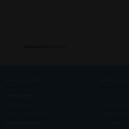
Riferimento
PLA014852
MARCLABO SRL
MARCLABO 
Sede Legale:
Via G. Belzoni, 180
28, Rue Amede
PADOVA - CAP 35121 (PD)
06300 NICE -F
Sede Operativa :
Siren:88861701