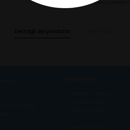
CATEGORIE:
TABACCHI EMBER 10
Dettagli del prodotto
Recensioni
INFORMAZIONI
FRANCE
TERMINI E CONDIZIONI
ACQUISTO SICURO
e VII Comte Rouge
PRIVACY E COOKIE
RANCE
6
DIRITTO DI RECESSO