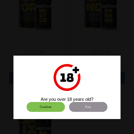
0
0
NUBTOR 10/30
HABANO 10/30
8,79 €
8,79 €
Sélectionner Une Option
Sélectionner Une Option
Are you over 18 years old?
Confirm
Exit